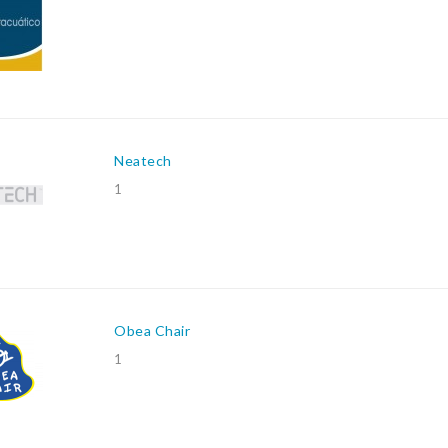
Neatech
1
Obea Chair
1