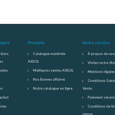
ompte
Produits
Notre société
tions
Catalogue matériels
À propos de nou
es
AXSOL
Visitez notre S
ndes
Meilleures ventes AXSOL
Mentions légales
Nos Bonnes affaires
Conditions Géné
es
Notre catalogue en ligne
Vente
achat
Paiement sécuri
rtes
Conditions de liv
retour