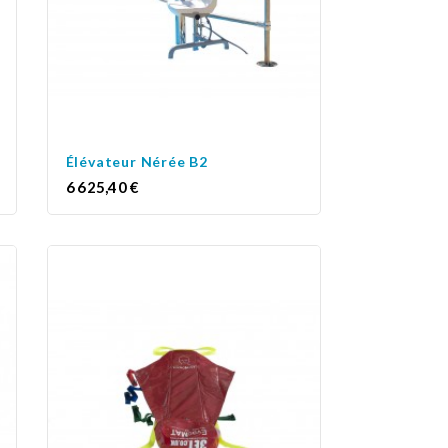
Élévateur Nérée B2
Prix
6 625,40 €