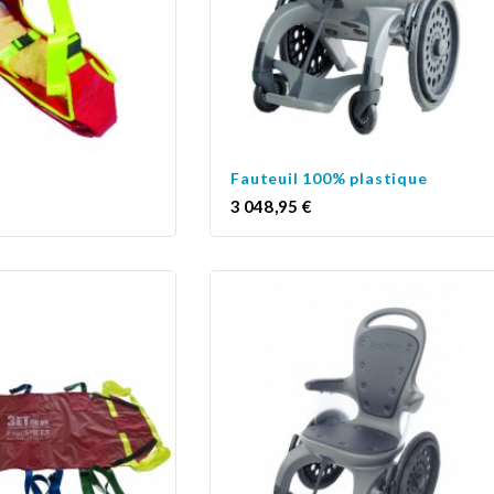
Fauteuil 100% plastique
Prix
3 048,95 €