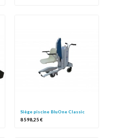
normal
Siège piscine BluOne Classic
Prix
8 598,25 €