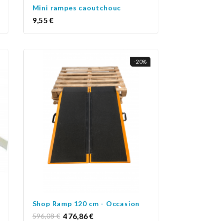
Mini rampes caoutchouc
Prix
9,55 €
-20%
Shop Ramp 120 cm - Occasion
Prix
Prix
596,08 €
476,86 €