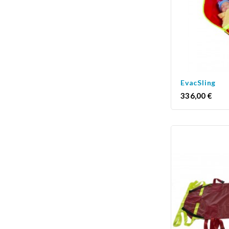
EvacSling
Prix
336,00 €