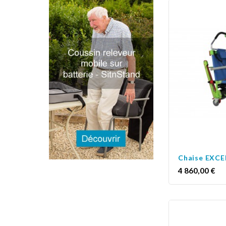
Chaise EXCE
Prix
4 860,00 €