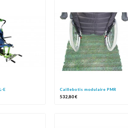
L-E
Caillebotis modulaire PMR
Prix
532,80 €