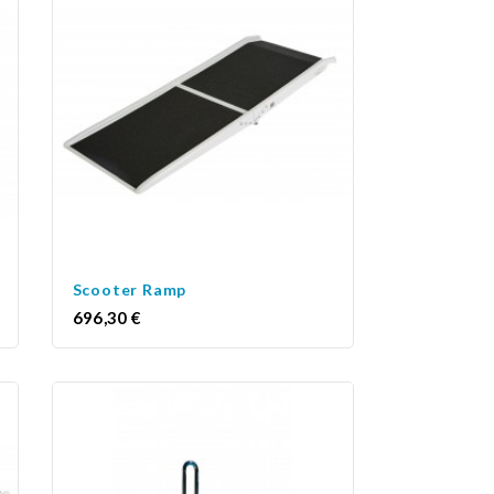
Scooter Ramp
Prix
696,30 €