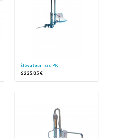
Élévateur Isis PK
Prix
6 235,05 €