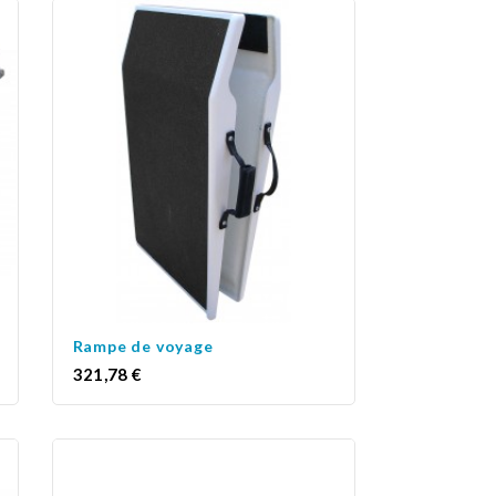
Rampe de voyage
Prix
321,78 €