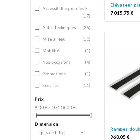
Élévateur pi
Accessibilité pour les ERP
Prix
7 015,75 €
(17)
Aides techniques
(25)
Mise à l'eau
(10)
Mobilité
(1)
Nos occasions
(4)
Promotions
(1)
Sécurité
(11)
Prix
9,00 € - 10 118,00 €
Dimension
Rampes doub

(pas de filtre)
Prix
960,05 €