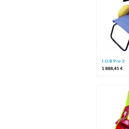
J.O.B Pro 2
Prix
1 888,45 €