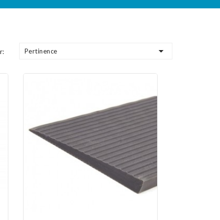

Pertinence
r: