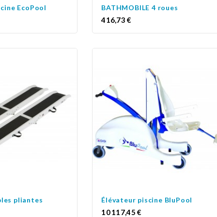
scine EcoPool
BATHMOBILE 4 roues
Prix
416,73 €
les pliantes
Élévateur piscine BluPool
Prix
10 117,45 €