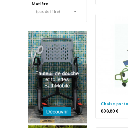
Matière

(pas de filtre)
Chaise porto
Prix
838,80 €