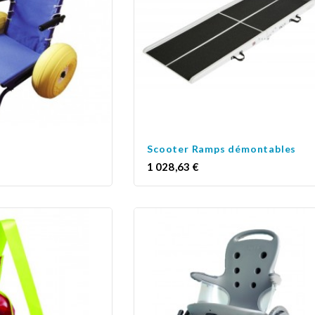
Scooter Ramps démontables
Prix
1 028,63 €