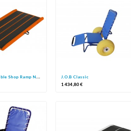
R
ampe amovible Shop Ramp New
J.O.B Classic
Prix
1 434,80 €