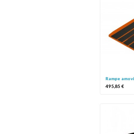
Prix
495,85 €