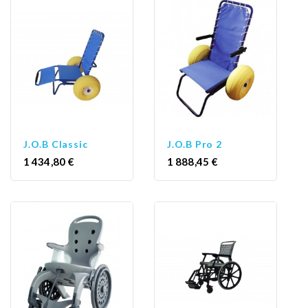
J.O.B Classic
J.O.B Pro 2
Prix
Prix
1 434,80 €
1 888,45 €