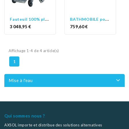
F
auteuil 100% plastique
B
ATHMOBILE pour piscine
Prix
Prix
3 048,95 €
759,60 €
Affichage 1-4 de 4 article(s)
1
Mise à l'eau
Qui sommes nous ?
AXSOL importe et distribue des solutions alternatives