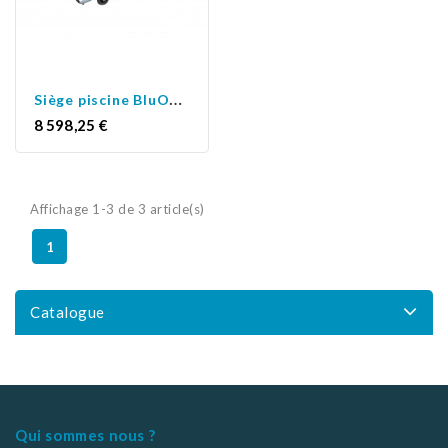
S
iège piscine BluOne Classic
Prix
8 598,25 €
Affichage 1-3 de 3 article(s)
1
Catalogue
Qui sommes nous ?