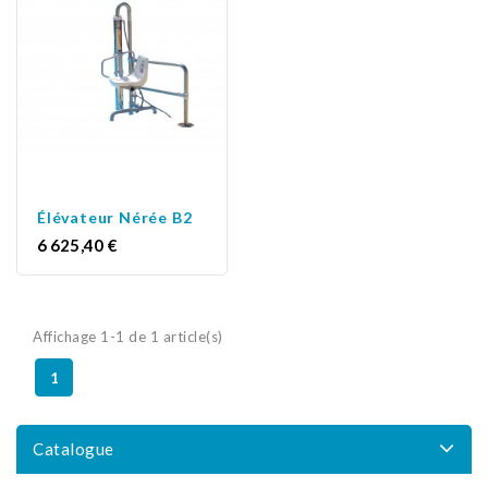
Élévateur Nérée B2
Prix
6 625,40 €
Affichage 1-1 de 1 article(s)
1
Catalogue