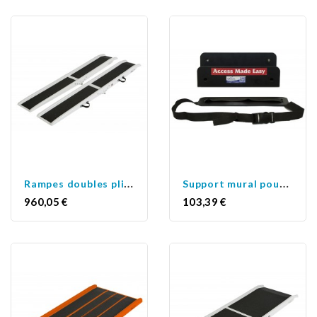
R
ampes doubles pliantes
S
upport mural pour Shop...
Prix
Prix
960,05 €
103,39 €