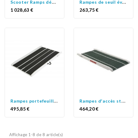
S
cooter Ramps démontables
R
ampes de seuil évasées
Prix
Prix
1 028,63 €
263,75 €
R
ampes portefeuilles
R
ampes d'accès standard
Prix
Prix
495,85 €
464,20 €
Affichage 1-8 de 8 article(s)