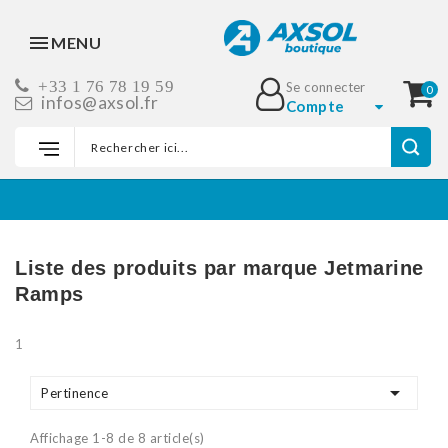
MENU
+33 1 76 78 19 59
Se connecter
0
infos@axsol.fr
Compte
Accueil
Marques
Jetmarine Ramps
Liste des produits par marque Jetmarine
Ramps
1

Pertinence
Affichage 1-8 de 8 article(s)