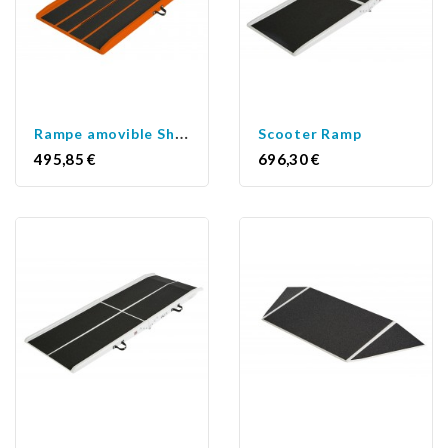
R
ampe amovible Shop Ramp New
Scooter Ramp
Prix
Prix
495,85 €
696,30 €