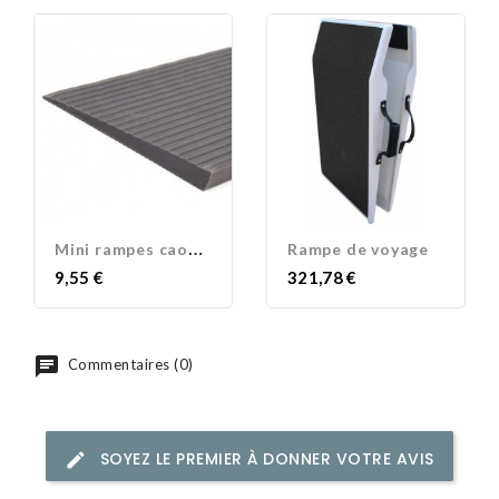
M
ini rampes caoutchouc
Rampe de voyage
Prix
Prix
9,55 €
321,78 €
Commentaires (0)
SOYEZ LE PREMIER À DONNER VOTRE AVIS