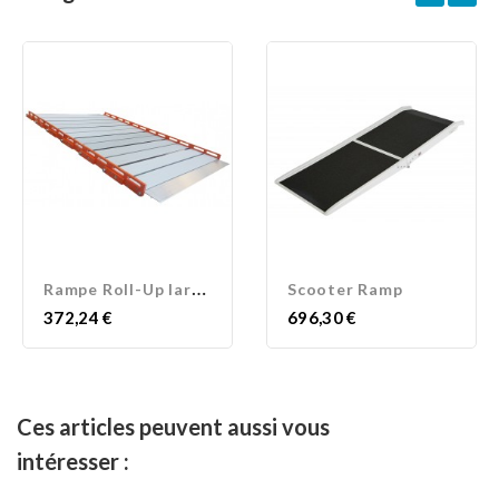
R
ampe Roll-Up largeur 80 cm
Scooter Ramp
Prix
Prix
372,24 €
696,30 €
Ces articles peuvent aussi vous
intéresser :