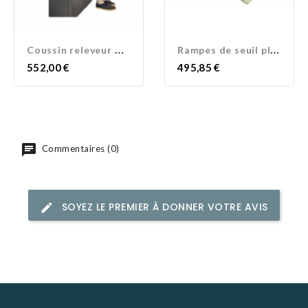
C
oussin releveur mobile...
R
ampes de seuil pliantes
Prix
Prix
552,00 €
495,85 €
Commentaires (0)
SOYEZ LE PREMIER À DONNER VOTRE AVIS