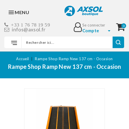
MENU
+33 1 76 78 19 59
Se connecter
0
infos@axsol.fr
Compte
Accueil
Rampe Shop Ramp New 137 cm - Occasion
Rampe Shop Ramp New 137 cm - Occasion