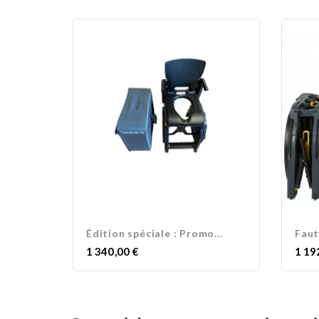
Édition spéciale : Promo...
Faut
Prix
Prix
1 340,00 €
1 19