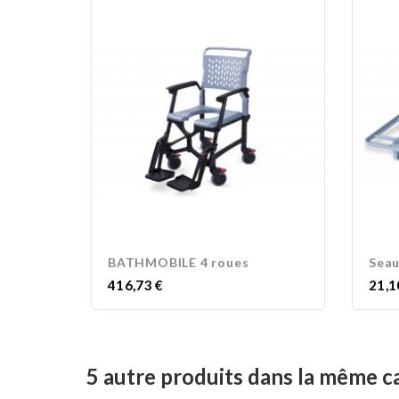
BATHMOBILE 4 roues
Seau
Prix
Prix
416,73 €
21,1
5 autre produits dans la même c