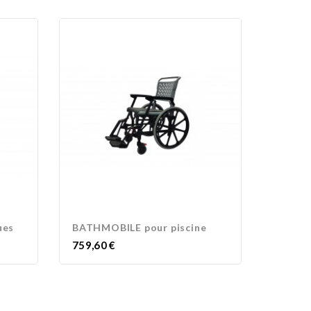
ues
BATHMOBILE pour piscine
BATHM
Prix
Prix
759,60 €
416,73