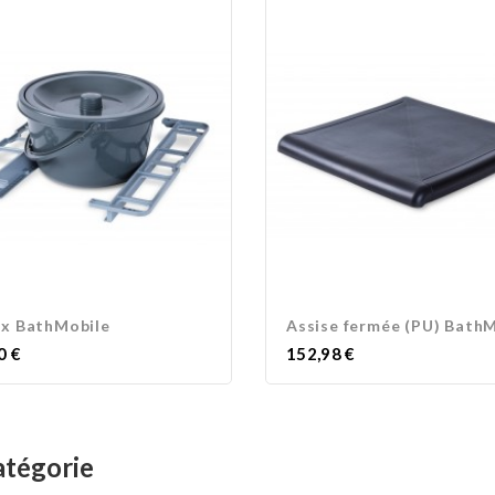
x BathMobile
Prix
0 €
152,98 €
atégorie