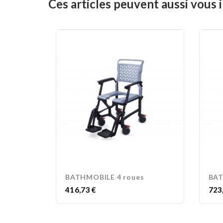
Ces articles peuvent aussi vous i
BATHMOBILE 4 roues
BAT
Prix
Prix
416,73 €
723