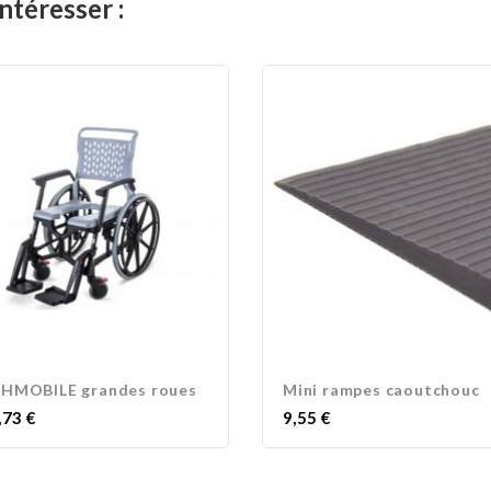
ntéresser :
HMOBILE grandes roues
Mini rampes caoutchouc
Prix
,73 €
9,55 €