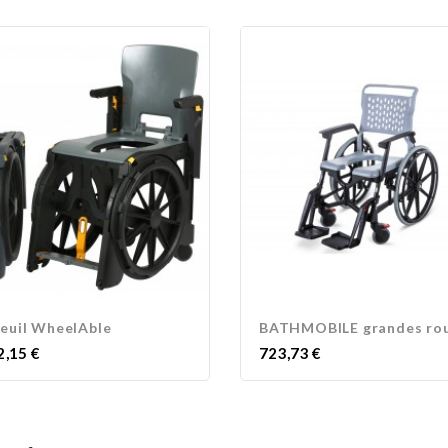
euil WheelAble
BATHMOBILE grandes ro
Prix
2,15 €
723,73 €