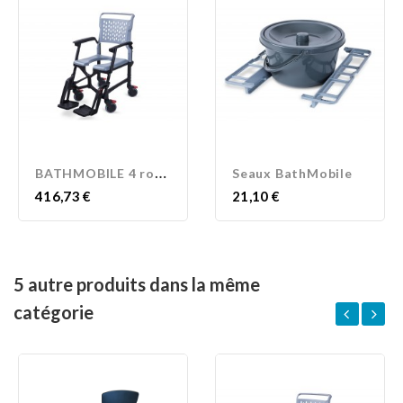
B
ATHMOBILE 4 roues
Seaux BathMobile
Prix
Prix
416,73 €
21,10 €
5 autre produits dans la même
catégorie