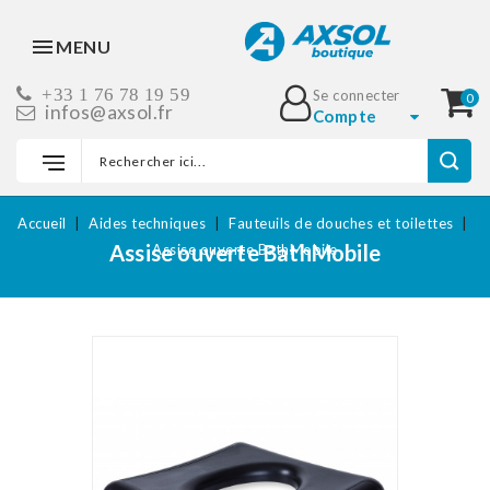
MENU
+33 1 76 78 19 59
Se connecter
0
infos@axsol.fr
Compte
Accueil
Aides techniques
Fauteuils de douches et toilettes
Assise ouverte BathMobile
Assise ouverte BathMobile