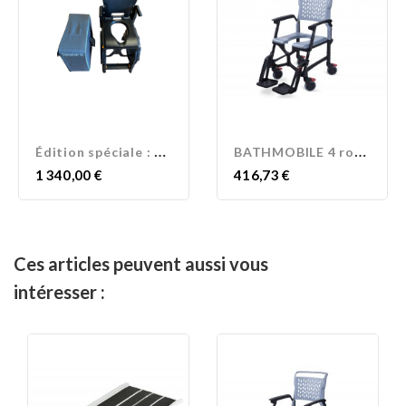
É
dition spéciale : Promo...
B
ATHMOBILE 4 roues
Prix
Prix
1 340,00 €
416,73 €
Ces articles peuvent aussi vous
intéresser :