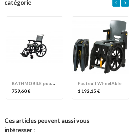
catégorie
B
ATHMOBILE pour piscine
Fauteuil WheelAble
Prix
Prix
759,60 €
1 192,15 €
Ces articles peuvent aussi vous
intéresser :