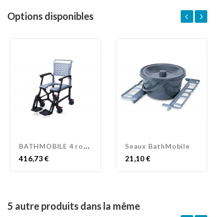
Options disponibles
B
ATHMOBILE 4 roues
Seaux BathMobile
Prix
Prix
416,73 €
21,10 €
5 autre produits dans la même