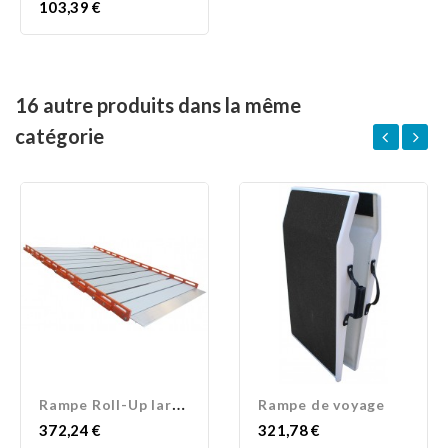
Prix
103,39 €
16 autre produits dans la même
catégorie
R
ampe Roll-Up largeur 80 cm
Rampe de voyage
Prix
Prix
372,24 €
321,78 €