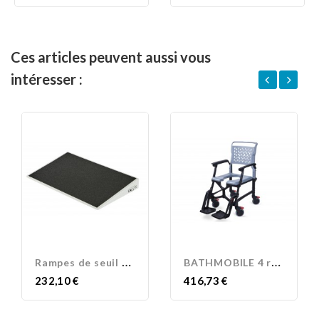
Ces articles peuvent aussi vous
intéresser :
R
ampes de seuil standards
B
ATHMOBILE 4 roues
Prix
Prix
232,10 €
416,73 €