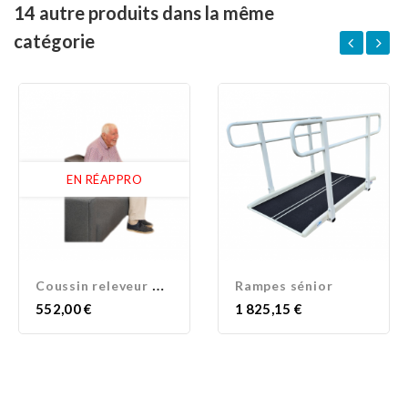
14 autre produits dans la même
catégorie
EN RÉAPPRO
C
oussin releveur mobile...
Rampes sénior
Prix
Prix
552,00 €
1 825,15 €