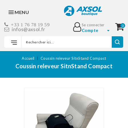
MENU
+33 1 76 78 19 59
Se connecter
0
infos@axsol.fr
Compte
Accueil
Coussin releveur SitnStand Compact
Coussin releveur SitnStand Compact