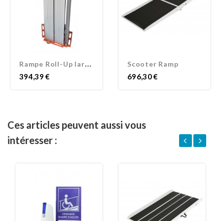
R
ampe Roll-Up largeur 90 cm
Scooter Ramp
Prix
Prix
394,39 €
696,30 €
Ces articles peuvent aussi vous
intéresser :