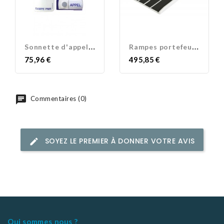
S
onnette d'appel rampe PMR...
R
ampes portefeuilles
Prix
Prix
75,96 €
495,85 €
Commentaires (0)
SOYEZ LE PREMIER À DONNER VOTRE AVIS
Qui sommes nous ?