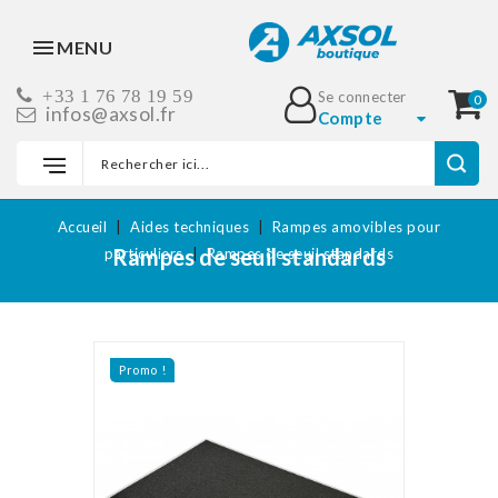
MENU
+33 1 76 78 19 59
Se connecter
0
infos@axsol.fr
Compte
Accueil
Aides techniques
Rampes amovibles pour
Rampes de seuil standards
particuliers
Rampes de seuil standards
Promo !