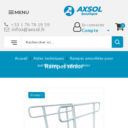
MENU
+33 1 76 78 19 59
Se connecter
0
infos@axsol.fr
Compte
Accueil
Aides techniques
Rampes amovibles pour
Rampes sénior
particuliers
Rampes sénior
Promo !