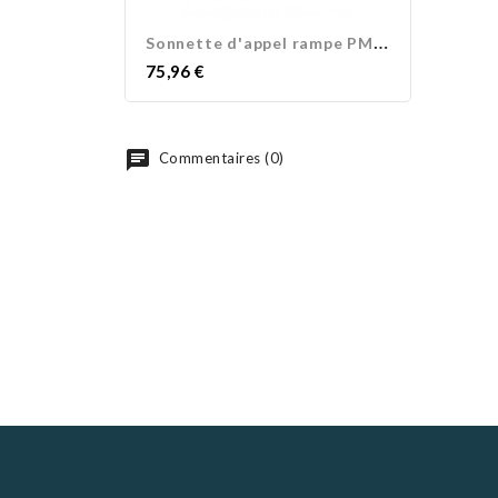
S
onnette d'appel rampe PMR...
Prix
75,96 €
Commentaires (0)