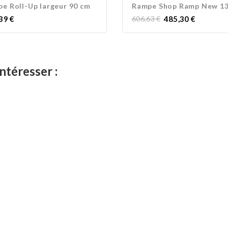
e Roll-Up largeur 90 cm
Prix
Prix
39 €
606,63 €
485,30 €
normal
ntéresser :