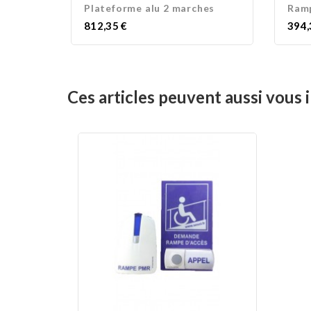
Plateforme alu 2 marches
Ramp
Prix
Prix
812,35 €
394,
Ces articles peuvent aussi vous i