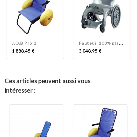
F
auteuil 100% plastique
J.O.B Pro 2
Prix
Prix
1 888,45 €
3 048,95 €
Ces articles peuvent aussi vous
intéresser :