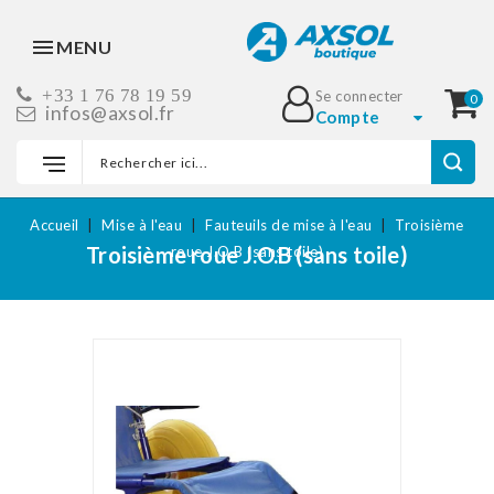
MENU
+33 1 76 78 19 59
Se connecter
0
infos@axsol.fr
Compte
Accueil
Mise à l'eau
Fauteuils de mise à l'eau
Troisième
Troisième roue J.O.B (sans toile)
roue J.O.B (sans toile)