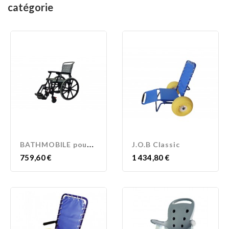
catégorie
B
ATHMOBILE pour piscine
J.O.B Classic
Prix
Prix
759,60 €
1 434,80 €