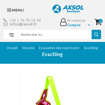
MENU
+33 1 76 78 19 59
Se connecter
0
infos@axsol.fr
Compte
Accueil
Sécurité
Évacuation des nourrissons
EvacSling
EvacSling